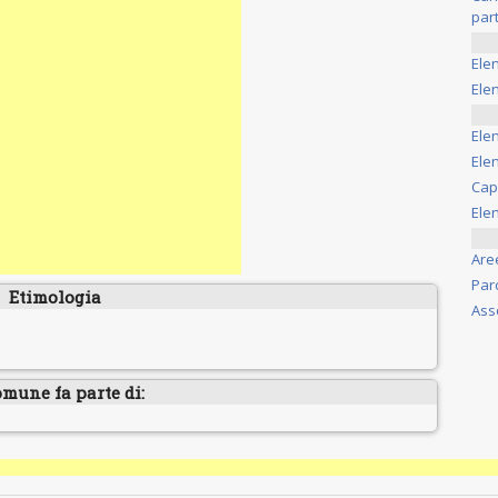
part
Ele
Elen
Ele
Elen
Cap
Ele
Are
Par
Etimologia
Ass
omune fa parte di: