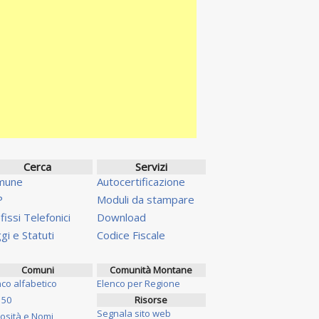
Cerca
Servizi
mune
Autocertificazione
P
Moduli da stampare
fissi Telefonici
Download
gi e Statuti
Codice Fiscale
Comuni
Comunità Montane
nco alfabetico
Elenco per Regione
 50
Risorse
Segnala sito web
iosità e Nomi