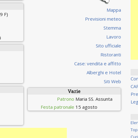
Mappa
9 F)
Previsioni meteo
Stemma
Lavoro
i
Sito ufficiale
Ristoranti
Case: vendita e affitto
Alberghi e Hotel
Co
Siti Web
CA
Varie
Pre
Patrono
Maria SS. Assunta
Leg
Festa patronale
15 agosto
Ele
Top
Cur