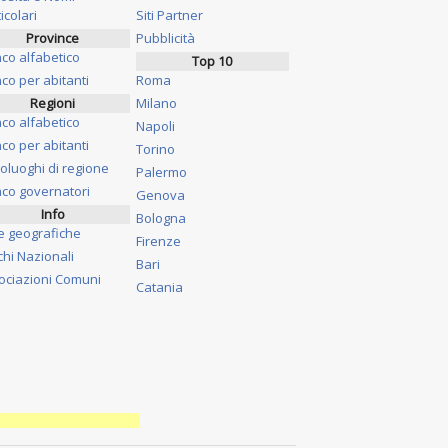
icolari
Siti Partner
Province
Pubblicità
nco alfabetico
Top 10
co per abitanti
Roma
Regioni
Milano
nco alfabetico
Napoli
co per abitanti
Torino
oluoghi di regione
Palermo
nco governatori
Genova
Info
Bologna
e geografiche
Firenze
chi Nazionali
Bari
ociazioni Comuni
Catania