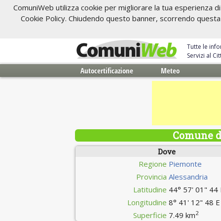
ComuniWeb utilizza cookie per migliorare la tua esperienza di 
Cookie Policy. Chiudendo questo banner, scorrendo questa pa
Tutte le inf
Servizi al C
Autocertificazione
Meteo
Comune di
Dove
Regione
Piemonte
Provincia
Alessandria
Latitudine
44° 57' 01" 44
Longitudine
8° 41' 12" 48 E
2
Superficie
7.49 km