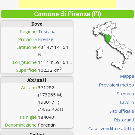
Comune di Firenze (FI)
Dove
Regione
Toscana
Provincia
Firenze
Latitudine
43° 47' 14" 64
N
Longitudine
11° 14' 59" 64 E
2
Superficie
102.32 km
Mappa
Abitanti
Previsioni meteo
Abitanti
371282
Stemma
(173265 M,
198017 F)
Lavoro
dati Istat 2011
Sito ufficiale
Famiglie
184043
Ristoranti
Denominazione
fiorentini
Case: vendita e affitto
Codici