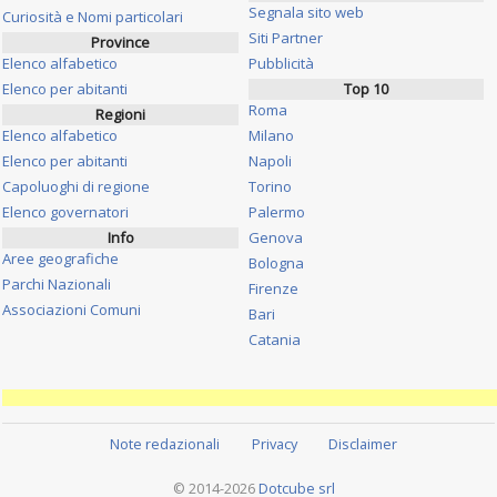
Segnala sito web
Curiosità e Nomi particolari
Siti Partner
Province
Elenco alfabetico
Pubblicità
Elenco per abitanti
Top 10
Roma
Regioni
Elenco alfabetico
Milano
Elenco per abitanti
Napoli
Capoluoghi di regione
Torino
Elenco governatori
Palermo
Info
Genova
Aree geografiche
Bologna
Parchi Nazionali
Firenze
Associazioni Comuni
Bari
Catania
Note redazionali
Privacy
Disclaimer
© 2014-2026
Dotcube srl