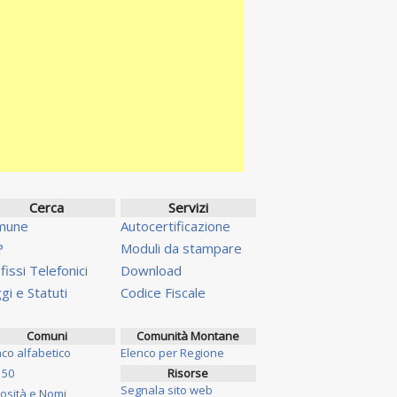
Cerca
Servizi
mune
Autocertificazione
P
Moduli da stampare
fissi Telefonici
Download
gi e Statuti
Codice Fiscale
Comuni
Comunità Montane
nco alfabetico
Elenco per Regione
 50
Risorse
Segnala sito web
iosità e Nomi