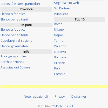
Segnala sito web
Curiosità e Nomi particolari
Siti Partner
Province
Elenco alfabetico
Pubblicità
Elenco per abitanti
Top 10
Roma
Regioni
Elenco alfabetico
Milano
Elenco per abitanti
Napoli
Capoluoghi di regione
Torino
Elenco governatori
Palermo
Info
Genova
Aree geografiche
Bologna
Parchi Nazionali
Firenze
Associazioni Comuni
Bari
Catania
Note redazionali
Privacy
Disclaimer
© 2014-2026
Dotcube srl