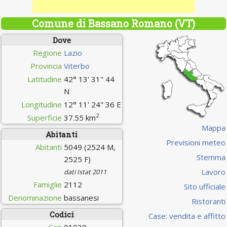
Comune di Bassano Romano (VT)
Dove
Regione
Lazio
Provincia
Viterbo
Latitudine
42° 13' 31" 44
N
Longitudine
12° 11' 24" 36 E
2
Superficie
37.55 km
Mappa
Abitanti
Previsioni meteo
Abitanti
5049 (2524 M,
Stemma
2525 F)
Lavoro
dati Istat 2011
Famiglie
2112
Sito ufficiale
Denominazione
bassanesi
Ristoranti
Codici
Case: vendita e affitto