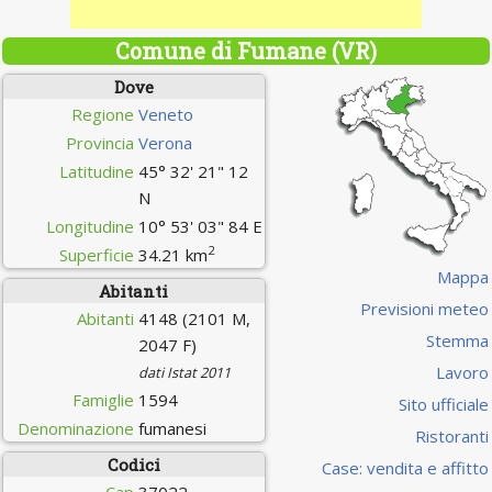
Comune di Fumane (VR)
Dove
Regione
Veneto
Provincia
Verona
Latitudine
45° 32' 21" 12
N
Longitudine
10° 53' 03" 84 E
2
Superficie
34.21 km
Mappa
Abitanti
Previsioni meteo
Abitanti
4148 (2101 M,
Stemma
2047 F)
Lavoro
dati Istat 2011
Famiglie
1594
Sito ufficiale
Denominazione
fumanesi
Ristoranti
Codici
Case: vendita e affitto