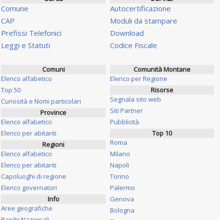
Comune
Autocertificazione
CAP
Moduli da stampare
Prefissi Telefonici
Download
Leggi e Statuti
Codice Fiscale
Comuni
Comunità Montane
Elenco alfabetico
Elenco per Regione
Top 50
Risorse
Segnala sito web
Curiosità e Nomi particolari
Siti Partner
Province
Elenco alfabetico
Pubblicità
Elenco per abitanti
Top 10
Roma
Regioni
Elenco alfabetico
Milano
Elenco per abitanti
Napoli
Capoluoghi di regione
Torino
Elenco governatori
Palermo
Info
Genova
Aree geografiche
Bologna
Parchi Nazionali