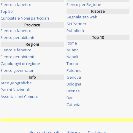
Elenco alfabetico
Elenco per Regione
Top 50
Risorse
Segnala sito web
Curiosità e Nomi particolari
Siti Partner
Province
Elenco alfabetico
Pubblicità
Elenco per abitanti
Top 10
Roma
Regioni
Elenco alfabetico
Milano
Elenco per abitanti
Napoli
Capoluoghi di regione
Torino
Elenco governatori
Palermo
Info
Genova
Aree geografiche
Bologna
Parchi Nazionali
Firenze
Associazioni Comuni
Bari
Catania
Note redazionali
Privacy
Disclaimer