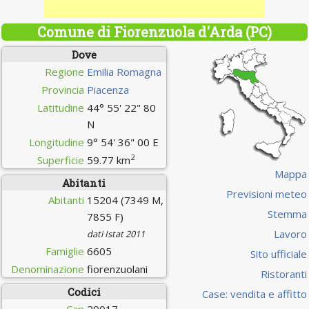
Comune di Fiorenzuola d'Arda (PC)
Dove
Regione
Emilia Romagna
Provincia
Piacenza
Latitudine
44° 55' 22" 80
N
Longitudine
9° 54' 36" 00 E
2
Superficie
59.77 km
Mappa
Abitanti
Previsioni meteo
Abitanti
15204 (7349 M,
Stemma
7855 F)
Lavoro
dati Istat 2011
Famiglie
6605
Sito ufficiale
Denominazione
fiorenzuolani
Ristoranti
Codici
Case: vendita e affitto