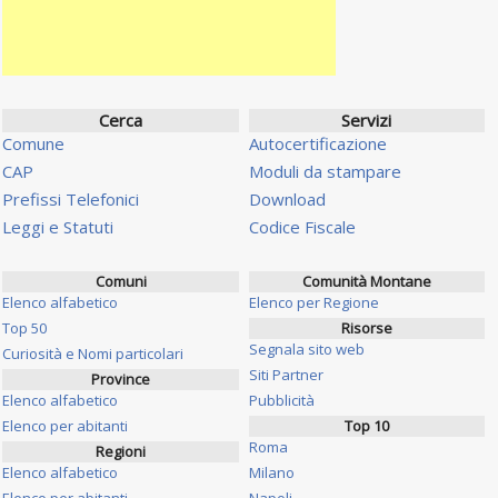
Cerca
Servizi
Comune
Autocertificazione
CAP
Moduli da stampare
Prefissi Telefonici
Download
Leggi e Statuti
Codice Fiscale
Comuni
Comunità Montane
Elenco alfabetico
Elenco per Regione
Top 50
Risorse
Segnala sito web
Curiosità e Nomi particolari
Siti Partner
Province
Elenco alfabetico
Pubblicità
Elenco per abitanti
Top 10
Roma
Regioni
Elenco alfabetico
Milano
Elenco per abitanti
Napoli