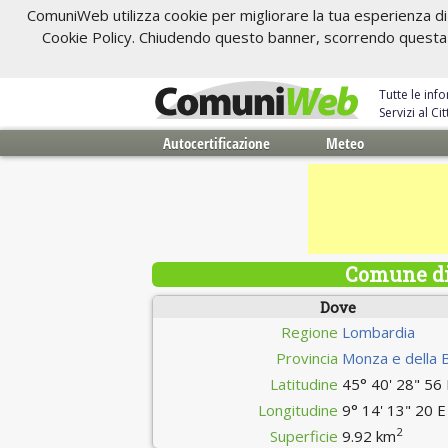
ComuniWeb utilizza cookie per migliorare la tua esperienza di 
Cookie Policy. Chiudendo questo banner, scorrendo questa pa
Tutte le inf
Servizi al C
Autocertificazione
Meteo
Comune di
Dove
Regione
Lombardia
Provincia
Monza e della 
Latitudine
45° 40' 28" 56
Longitudine
9° 14' 13" 20 E
2
Superficie
9.92 km