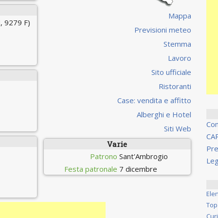
Mappa
, 9279 F)
Previsioni meteo
Stemma
Lavoro
Sito ufficiale
Ristoranti
Case: vendita e affitto
Alberghi e Hotel
Co
Siti Web
CA
Varie
Pre
Patrono
Sant'Ambrogio
Leg
Festa patronale
7 dicembre
Ele
Top
Cur