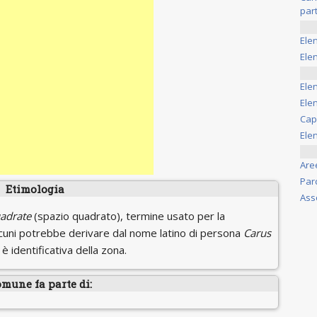
part
Ele
Elen
Ele
Elen
Cap
Ele
Are
Par
Etimologia
Ass
adrate
(spazio quadrato), termine usato per la
alcuni potrebbe derivare dal nome latino di persona
Carus
 è identificativa della zona.
omune fa parte di: