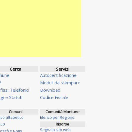
Cerca
Servizi
mune
Autocertificazione
P
Moduli da stampare
fissi Telefonici
Download
gi e Statuti
Codice Fiscale
Comuni
Comunità Montane
nco alfabetico
Elenco per Regione
 50
Risorse
Segnala sito web
iosità e Nomi