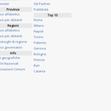
icolari
Siti Partner
Province
Pubblicità
nco alfabetico
Top 10
co per abitanti
Roma
Regioni
Milano
nco alfabetico
Napoli
co per abitanti
Torino
oluoghi di regione
Palermo
nco governatori
Genova
Info
Bologna
e geografiche
Firenze
chi Nazionali
Bari
ociazioni Comuni
Catania