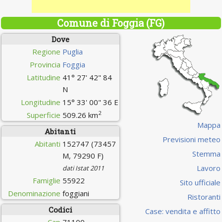
Comune di Foggia (FG)
Dove
Regione
Puglia
Provincia
Foggia
Latitudine
41° 27' 42" 84
N
Longitudine
15° 33' 00" 36 E
2
Superficie
509.26 km
Mappa
Abitanti
Previsioni meteo
Abitanti
152747 (73457
Stemma
M, 79290 F)
Lavoro
dati Istat 2011
Famiglie
55922
Sito ufficiale
Denominazione
foggiani
Ristoranti
Codici
Case: vendita e affitto