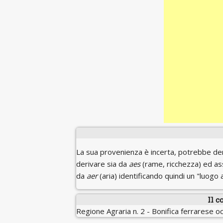
La sua provenienza è incerta, potrebbe de
derivare sia da
aes
(rame, ricchezza) ed ass
da
aer
(aria) identificando quindi un "luogo 
Il c
Regione Agraria n. 2 - Bonifica ferrarese o