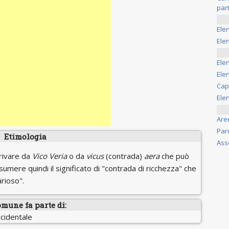
part
Ele
Elen
Ele
Elen
Cap
Ele
Are
Par
Etimologia
Ass
rivare da
Vico Veria
o da
vicus
(contrada)
aera
che può
umere quindi il significato di "contrada di ricchezza" che
arioso".
omune fa parte di:
ccidentale