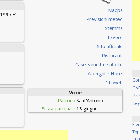
Mappa
 1995 F)
Previsioni meteo
Stemma
Lavoro
Sito ufficiale
Ristoranti
Case: vendita e affitto
Alberghi e Hotel
Co
Siti Web
CA
Varie
Pre
Patrono
Sant'Antonio
Leg
Festa patronale
13 giugno
Ele
Top
Cur