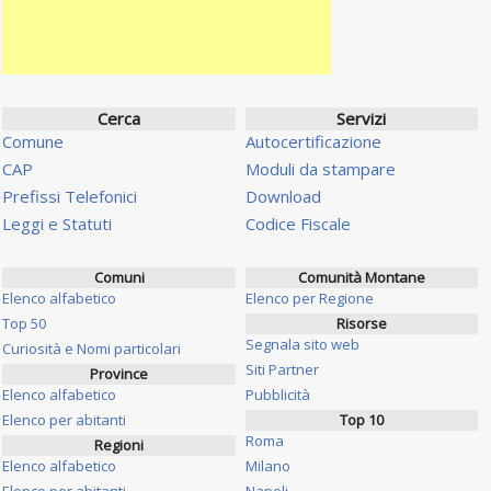
Cerca
Servizi
Comune
Autocertificazione
CAP
Moduli da stampare
Prefissi Telefonici
Download
Leggi e Statuti
Codice Fiscale
Comuni
Comunità Montane
Elenco alfabetico
Elenco per Regione
Top 50
Risorse
Segnala sito web
Curiosità e Nomi particolari
Siti Partner
Province
Elenco alfabetico
Pubblicità
Elenco per abitanti
Top 10
Roma
Regioni
Elenco alfabetico
Milano
Elenco per abitanti
Napoli