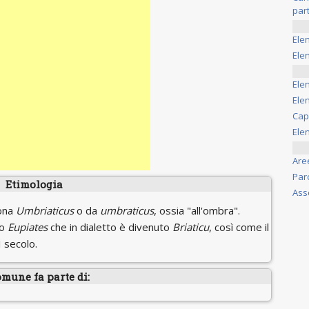
part
Ele
Elen
Ele
Elen
Cap
Ele
Are
Par
Etimologia
Ass
sona
Umbriaticus
o da
umbraticus
, ossia "all'ombra".
co
Eupiates
che in dialetto è divenuto
Briaticu
, così come il
 secolo.
omune fa parte di: