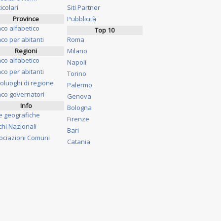
icolari
Siti Partner
Province
Pubblicità
nco alfabetico
Top 10
co per abitanti
Roma
Regioni
Milano
nco alfabetico
Napoli
co per abitanti
Torino
oluoghi di regione
Palermo
nco governatori
Genova
Info
Bologna
e geografiche
Firenze
chi Nazionali
Bari
ociazioni Comuni
Catania