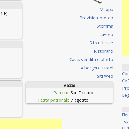
Mappa
4 F)
Previsioni meteo
Stemma
Lavoro
Sito ufficiale
Ristoranti
Case: vendita e affitto
Alberghi e Hotel
Co
Siti Web
CA
Varie
Pre
Patrono
San Donato
Leg
Festa patronale
7 agosto
Ele
Top
Cur