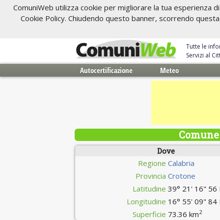
ComuniWeb utilizza cookie per migliorare la tua esperienza di 
Cookie Policy. Chiudendo questo banner, scorrendo questa pa
Tutte le inf
Servizi al C
Autocertificazione
Meteo
Comune 
Dove
Regione
Calabria
Provincia
Crotone
Latitudine
39° 21' 16" 56
Longitudine
16° 55' 09" 84
2
Superficie
73.36 km