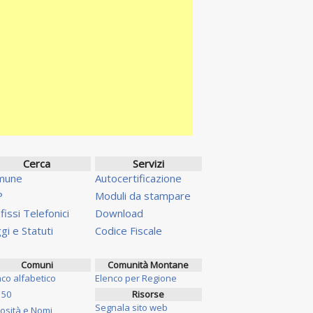
Cerca
Servizi
mune
Autocertificazione
P
Moduli da stampare
fissi Telefonici
Download
gi e Statuti
Codice Fiscale
Comuni
Comunità Montane
nco alfabetico
Elenco per Regione
 50
Risorse
Segnala sito web
iosità e Nomi