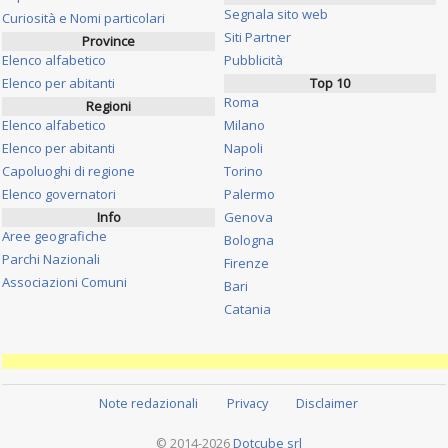
Segnala sito web
Curiosità e Nomi particolari
Siti Partner
Province
Elenco alfabetico
Pubblicità
Elenco per abitanti
Top 10
Roma
Regioni
Elenco alfabetico
Milano
Elenco per abitanti
Napoli
Capoluoghi di regione
Torino
Elenco governatori
Palermo
Info
Genova
Aree geografiche
Bologna
Parchi Nazionali
Firenze
Associazioni Comuni
Bari
Catania
Note redazionali
Privacy
Disclaimer
© 2014-2026
Dotcube srl