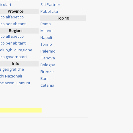
icolari
Siti Partner
Province
Pubblicità
nco alfabetico
Top 10
co per abitanti
Roma
Regioni
Milano
nco alfabetico
Napoli
co per abitanti
Torino
oluoghi di regione
Palermo
nco governatori
Genova
Info
Bologna
e geografiche
Firenze
chi Nazionali
Bari
ociazioni Comuni
Catania