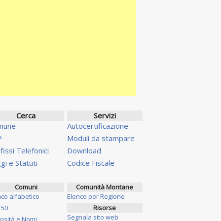
Cerca
Servizi
mune
Autocertificazione
P
Moduli da stampare
fissi Telefonici
Download
gi e Statuti
Codice Fiscale
Comuni
Comunità Montane
nco alfabetico
Elenco per Regione
 50
Risorse
Segnala sito web
iosità e Nomi