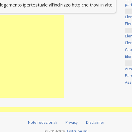
ollegamento ipertestuale all'indirizzo http che trovi in alto.
part
Ele
Elen
Ele
Elen
Cap
Ele
Are
Par
Ass
Note redazionali
Privacy
Disclaimer
© 2014-2026
Dotcube srl