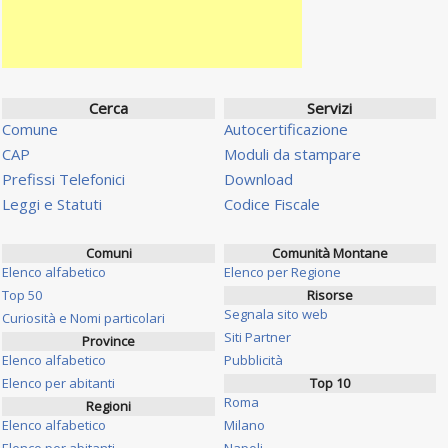
Cerca
Servizi
Comune
Autocertificazione
CAP
Moduli da stampare
Prefissi Telefonici
Download
Leggi e Statuti
Codice Fiscale
Comuni
Comunità Montane
Elenco alfabetico
Elenco per Regione
Top 50
Risorse
Segnala sito web
Curiosità e Nomi particolari
Siti Partner
Province
Elenco alfabetico
Pubblicità
Elenco per abitanti
Top 10
Roma
Regioni
Elenco alfabetico
Milano
Elenco per abitanti
Napoli