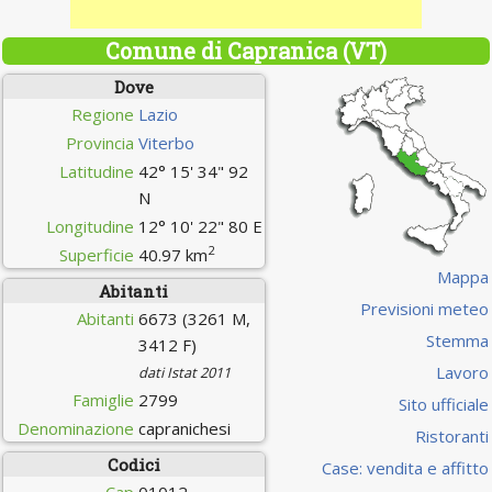
Comune di Capranica (VT)
Dove
Regione
Lazio
Provincia
Viterbo
Latitudine
42° 15' 34" 92
N
Longitudine
12° 10' 22" 80 E
2
Superficie
40.97 km
Mappa
Abitanti
Previsioni meteo
Abitanti
6673 (3261 M,
Stemma
3412 F)
Lavoro
dati Istat 2011
Famiglie
2799
Sito ufficiale
Denominazione
capranichesi
Ristoranti
Codici
Case: vendita e affitto