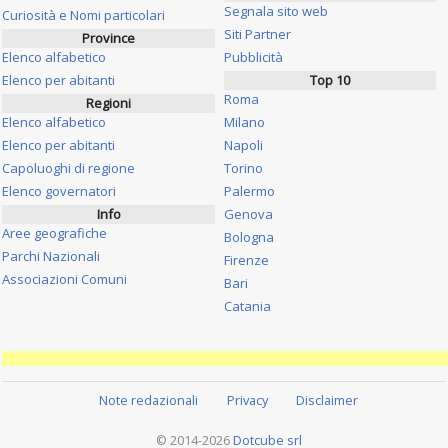
Segnala sito web
Curiosità e Nomi particolari
Siti Partner
Province
Elenco alfabetico
Pubblicità
Elenco per abitanti
Top 10
Roma
Regioni
Elenco alfabetico
Milano
Elenco per abitanti
Napoli
Capoluoghi di regione
Torino
Elenco governatori
Palermo
Info
Genova
Aree geografiche
Bologna
Parchi Nazionali
Firenze
Associazioni Comuni
Bari
Catania
Note redazionali
Privacy
Disclaimer
© 2014-2026
Dotcube srl