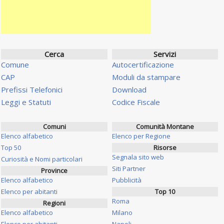
Cerca
Servizi
Comune
Autocertificazione
CAP
Moduli da stampare
Prefissi Telefonici
Download
Leggi e Statuti
Codice Fiscale
Comuni
Comunità Montane
Elenco alfabetico
Elenco per Regione
Top 50
Risorse
Segnala sito web
Curiosità e Nomi particolari
Siti Partner
Province
Elenco alfabetico
Pubblicità
Elenco per abitanti
Top 10
Roma
Regioni
Elenco alfabetico
Milano
Elenco per abitanti
Napoli