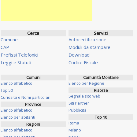
Cerca
Servizi
Comune
Autocertificazione
CAP
Moduli da stampare
Prefissi Telefonici
Download
Leggi e Statuti
Codice Fiscale
Comuni
Comunità Montane
Elenco alfabetico
Elenco per Regione
Top 50
Risorse
Segnala sito web
Curiosità e Nomi particolari
Siti Partner
Province
Elenco alfabetico
Pubblicità
Elenco per abitanti
Top 10
Roma
Regioni
Elenco alfabetico
Milano
Elenco per abitanti
Napoli