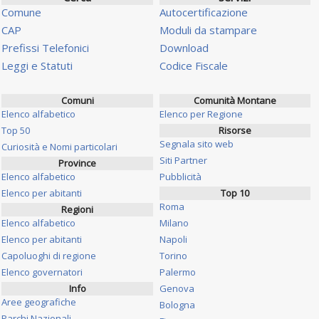
Comune
Autocertificazione
CAP
Moduli da stampare
Prefissi Telefonici
Download
Leggi e Statuti
Codice Fiscale
Comuni
Comunità Montane
Elenco alfabetico
Elenco per Regione
Top 50
Risorse
Segnala sito web
Curiosità e Nomi particolari
Siti Partner
Province
Elenco alfabetico
Pubblicità
Elenco per abitanti
Top 10
Roma
Regioni
Elenco alfabetico
Milano
Elenco per abitanti
Napoli
Capoluoghi di regione
Torino
Elenco governatori
Palermo
Info
Genova
Aree geografiche
Bologna
Parchi Nazionali