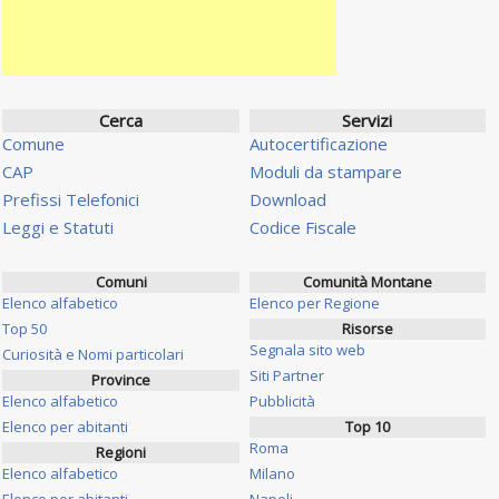
Cerca
Servizi
Comune
Autocertificazione
CAP
Moduli da stampare
Prefissi Telefonici
Download
Leggi e Statuti
Codice Fiscale
Comuni
Comunità Montane
Elenco alfabetico
Elenco per Regione
Top 50
Risorse
Segnala sito web
Curiosità e Nomi particolari
Siti Partner
Province
Elenco alfabetico
Pubblicità
Elenco per abitanti
Top 10
Roma
Regioni
Elenco alfabetico
Milano
Elenco per abitanti
Napoli