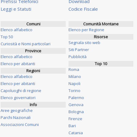
Prefissi Telefonici
Download
Leggi e Statuti
Codice Fiscale
Comuni
Comunità Montane
Elenco alfabetico
Elenco per Regione
Top 50
Risorse
Segnala sito web
Curiosità e Nomi particolari
Siti Partner
Province
Elenco alfabetico
Pubblicità
Elenco per abitanti
Top 10
Roma
Regioni
Elenco alfabetico
Milano
Elenco per abitanti
Napoli
Capoluoghi di regione
Torino
Elenco governatori
Palermo
Info
Genova
Aree geografiche
Bologna
Parchi Nazionali
Firenze
Associazioni Comuni
Bari
Catania