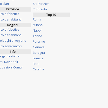
icolari
Siti Partner
Province
Pubblicità
nco alfabetico
Top 10
co per abitanti
Roma
Regioni
Milano
nco alfabetico
Napoli
co per abitanti
Torino
oluoghi di regione
Palermo
nco governatori
Genova
Info
Bologna
e geografiche
Firenze
chi Nazionali
Bari
ociazioni Comuni
Catania