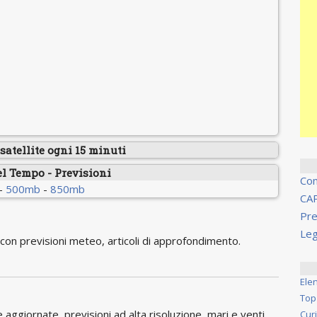
atellite ogni 15 minuti
el Tempo - Previsioni
Co
-
500mb
-
850mb
CA
Pre
Leg
on previsioni meteo, articoli di approfondimento.
Ele
Top
ggiornate, previsioni ad alta risoluzione, mari e venti,
Cur