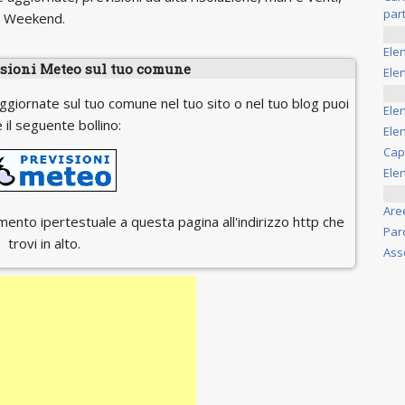
part
il Weekend.
Ele
isioni Meteo sul tuo comune
Elen
ggiornate sul tuo comune nel tuo sito o nel tuo blog puoi
Ele
 il seguente bollino:
Elen
Cap
Ele
Are
egamento ipertestuale a questa pagina all'indirizzo http che
Par
trovi in alto.
Ass