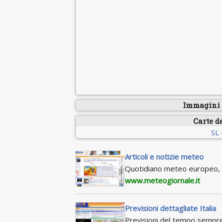
Immagini s
Carte d
SL
Articoli e notizie meteo
Quotidiano meteo europeo, c
www.meteogiornale.it
Previsioni dettagliate Italia
Previsioni del tempo sempre a