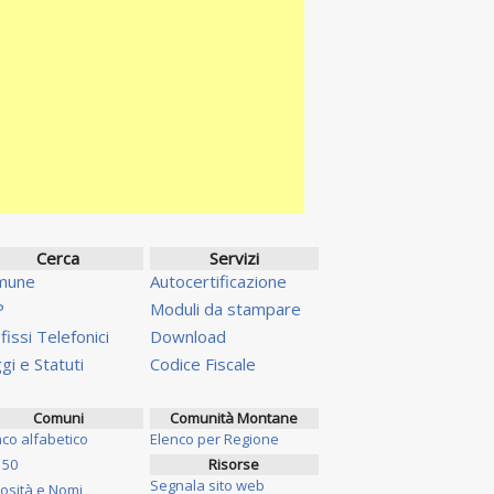
Cerca
Servizi
mune
Autocertificazione
P
Moduli da stampare
fissi Telefonici
Download
gi e Statuti
Codice Fiscale
Comuni
Comunità Montane
nco alfabetico
Elenco per Regione
 50
Risorse
Segnala sito web
iosità e Nomi