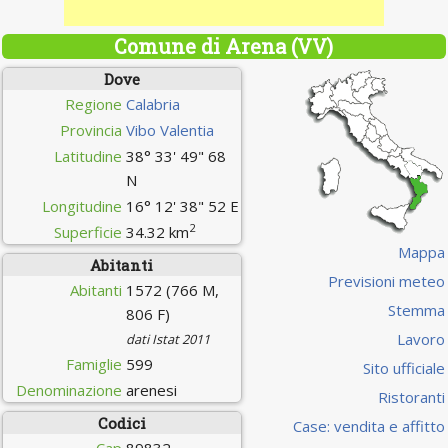
Comune di Arena (VV)
Dove
Regione
Calabria
Provincia
Vibo Valentia
Latitudine
38° 33' 49" 68
N
Longitudine
16° 12' 38" 52 E
2
Superficie
34.32 km
Mappa
Abitanti
Previsioni meteo
Abitanti
1572 (766 M,
Stemma
806 F)
Lavoro
dati Istat 2011
Famiglie
599
Sito ufficiale
Denominazione
arenesi
Ristoranti
Codici
Case: vendita e affitto