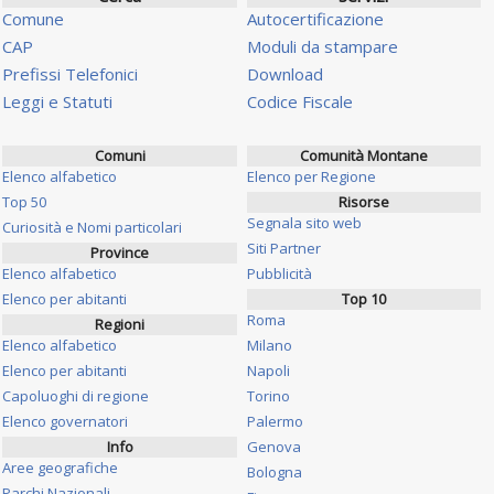
Comune
Autocertificazione
CAP
Moduli da stampare
Prefissi Telefonici
Download
Leggi e Statuti
Codice Fiscale
Comuni
Comunità Montane
Elenco alfabetico
Elenco per Regione
Top 50
Risorse
Segnala sito web
Curiosità e Nomi particolari
Siti Partner
Province
Elenco alfabetico
Pubblicità
Elenco per abitanti
Top 10
Roma
Regioni
Elenco alfabetico
Milano
Elenco per abitanti
Napoli
Capoluoghi di regione
Torino
Elenco governatori
Palermo
Info
Genova
Aree geografiche
Bologna
Parchi Nazionali