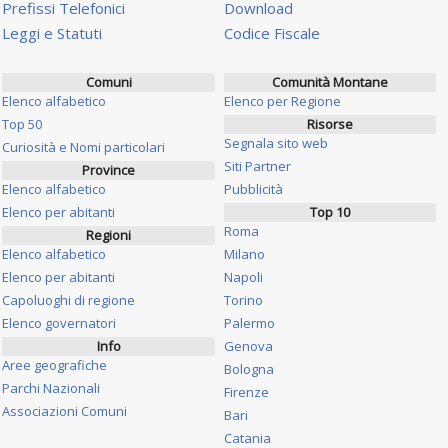
Prefissi Telefonici
Download
Leggi e Statuti
Codice Fiscale
Comuni
Comunità Montane
Elenco alfabetico
Elenco per Regione
Top 50
Risorse
Segnala sito web
Curiosità e Nomi particolari
Siti Partner
Province
Elenco alfabetico
Pubblicità
Elenco per abitanti
Top 10
Roma
Regioni
Elenco alfabetico
Milano
Elenco per abitanti
Napoli
Capoluoghi di regione
Torino
Elenco governatori
Palermo
Info
Genova
Aree geografiche
Bologna
Parchi Nazionali
Firenze
Associazioni Comuni
Bari
Catania