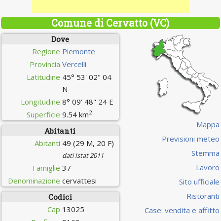
Comune di Cervatto (VC)
Dove
Regione
Piemonte
Provincia
Vercelli
Latitudine
45° 53' 02" 04
N
Longitudine
8° 09' 48" 24 E
2
Superficie
9.54 km
Mappa
Abitanti
Previsioni meteo
Abitanti
49 (29 M, 20 F)
Stemma
dati Istat 2011
Lavoro
Famiglie
37
Denominazione
cervattesi
Sito ufficiale
Ristoranti
Codici
Cap
13025
Case: vendita e affitto