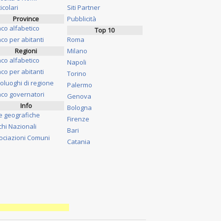
icolari
Siti Partner
Province
Pubblicità
nco alfabetico
Top 10
co per abitanti
Roma
Regioni
Milano
nco alfabetico
Napoli
co per abitanti
Torino
oluoghi di regione
Palermo
nco governatori
Genova
Info
Bologna
e geografiche
Firenze
chi Nazionali
Bari
ociazioni Comuni
Catania