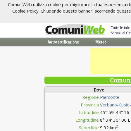
ComuniWeb utilizza cookie per migliorare la tua esperienza di 
Cookie Policy. Chiudendo questo banner, scorrendo questa pa
Tutte le inf
Servizi al C
Autocertificazione
Meteo
Comune
Dove
Regione
Piemonte
Provincia
Verbano-Cusio
Latitudine
45° 59' 44" 16
Longitudine
8° 34' 30" 00 E
2
Superficie
9.92 km