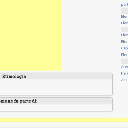
part
Ele
Elen
Ele
Elen
Cap
Ele
Are
Par
Etimologia
Ass
omune fa parte di: