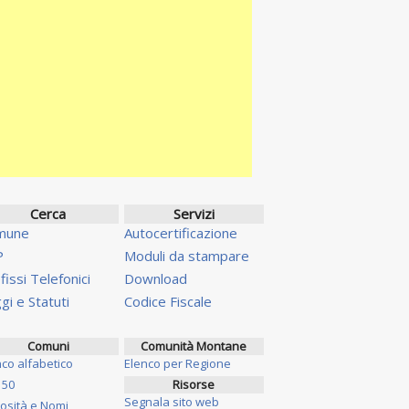
Cerca
Servizi
mune
Autocertificazione
P
Moduli da stampare
fissi Telefonici
Download
gi e Statuti
Codice Fiscale
Comuni
Comunità Montane
nco alfabetico
Elenco per Regione
 50
Risorse
Segnala sito web
iosità e Nomi