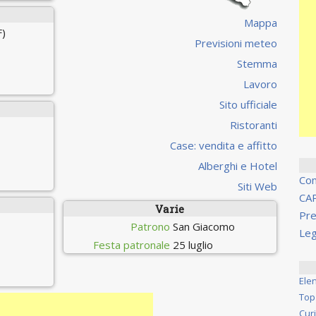
Mappa
F)
Previsioni meteo
Stemma
Lavoro
Sito ufficiale
Ristoranti
Case: vendita e affitto
Alberghi e Hotel
Co
Siti Web
CA
Varie
Pre
Patrono
San Giacomo
Leg
Festa patronale
25 luglio
Ele
Top
Cur