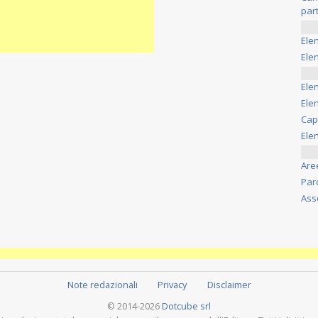
part
Ele
Elen
Ele
Elen
Cap
Ele
Are
Par
Ass
Note redazionali
Privacy
Disclaimer
© 2014-2026
Dotcube srl