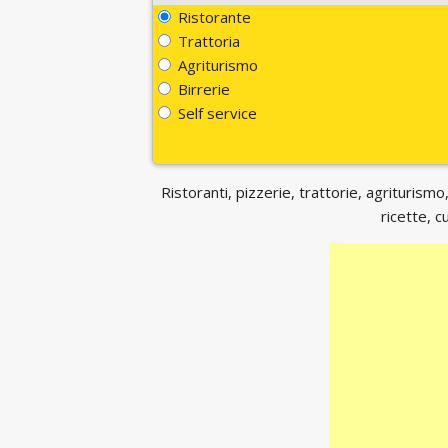
Ristorante
Trattoria
Agriturismo
Birrerie
Self service
Ristoranti, pizzerie, trattorie, agriturismo,
ricette, c