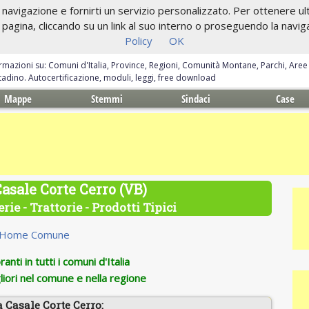
navigazione e fornirti un servizio personalizzato. Per ottenere ulte
gina, cliccando su un link al suo interno o proseguendo la navigazi
Policy
OK
ormazioni su: Comuni d'Italia, Province, Regioni, Comunità Montane, Parchi, Are
ittadino. Autocertificazione, moduli, leggi, free download
Mappe
Stemmi
Sindaci
Case
Casale Corte Cerro (VB)
rie - Trattorie - Prodotti Tipici
Home Comune
anti in tutti i comuni d'Italia
iori nel comune e nella regione
a Casale Corte Cerro: