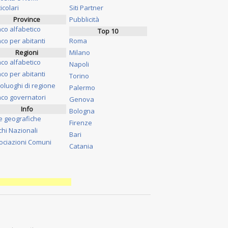
icolari
Siti Partner
Province
Pubblicità
nco alfabetico
Top 10
co per abitanti
Roma
Regioni
Milano
nco alfabetico
Napoli
co per abitanti
Torino
oluoghi di regione
Palermo
nco governatori
Genova
Info
Bologna
e geografiche
Firenze
chi Nazionali
Bari
ociazioni Comuni
Catania