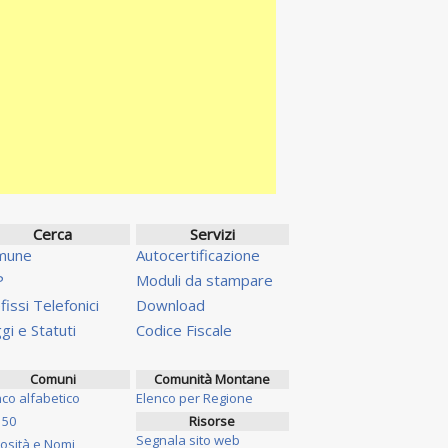
Cerca
Servizi
mune
Autocertificazione
P
Moduli da stampare
fissi Telefonici
Download
gi e Statuti
Codice Fiscale
Comuni
Comunità Montane
nco alfabetico
Elenco per Regione
 50
Risorse
Segnala sito web
iosità e Nomi