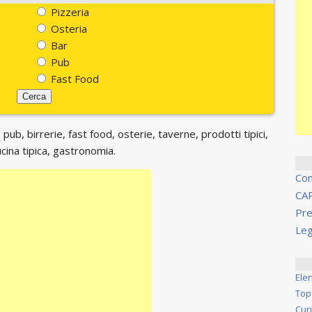
Pizzeria
Osteria
Bar
Pub
Fast Food
 pub, birrerie, fast food, osterie, taverne, prodotti tipici,
ucina tipica, gastronomia.
Co
CA
Pre
Leg
Ele
Top
Cur