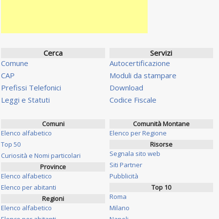
Cerca
Servizi
Comune
Autocertificazione
CAP
Moduli da stampare
Prefissi Telefonici
Download
Leggi e Statuti
Codice Fiscale
Comuni
Comunità Montane
Elenco alfabetico
Elenco per Regione
Top 50
Risorse
Segnala sito web
Curiosità e Nomi particolari
Siti Partner
Province
Elenco alfabetico
Pubblicità
Elenco per abitanti
Top 10
Roma
Regioni
Elenco alfabetico
Milano
Elenco per abitanti
Napoli