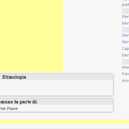
part
Ele
Elen
Ele
Elen
Cap
Ele
Are
Par
Etimologia
Ass
omune fa parte di:
ume Piave