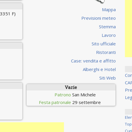
Mappa
 3351 F)
Previsioni meteo
Stemma
Lavoro
Sito ufficiale
Ristoranti
Case: vendita e affitto
Alberghi e Hotel
Co
Siti Web
CA
Varie
Pre
Patrono
San Michele
Leg
Festa patronale
29 settembre
Ele
Top
Cur