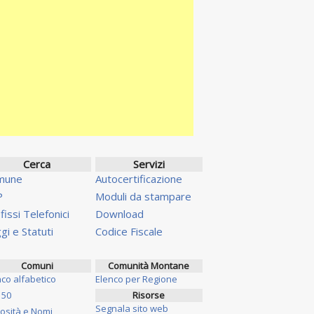
Cerca
Servizi
mune
Autocertificazione
P
Moduli da stampare
fissi Telefonici
Download
gi e Statuti
Codice Fiscale
Comuni
Comunità Montane
nco alfabetico
Elenco per Regione
 50
Risorse
Segnala sito web
iosità e Nomi