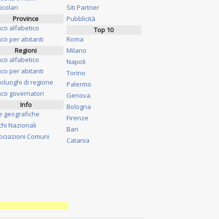
icolari
Siti Partner
Province
Pubblicità
nco alfabetico
Top 10
co per abitanti
Roma
Regioni
Milano
nco alfabetico
Napoli
co per abitanti
Torino
oluoghi di regione
Palermo
nco governatori
Genova
Info
Bologna
e geografiche
Firenze
chi Nazionali
Bari
ociazioni Comuni
Catania