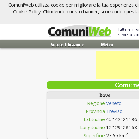
ComuniWeb utilizza cookie per migliorare la tua esperienza di 
Cookie Policy. Chiudendo questo banner, scorrendo questa pa
Tutte le inf
Servizi al C
Autocertificazione
Meteo
Comune 
Dove
Regione
Veneto
Provincia
Treviso
Latitudine
45° 42' 21" 96
Longitudine
12° 29' 28" 68
2
Superficie
27.55 km