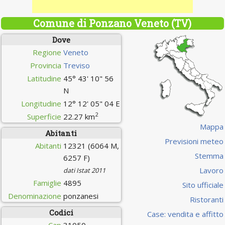
Comune di Ponzano Veneto (TV)
Dove
Regione
Veneto
Provincia
Treviso
Latitudine
45° 43' 10" 56
N
Longitudine
12° 12' 05" 04 E
2
Superficie
22.27 km
Mappa
Abitanti
Previsioni meteo
Abitanti
12321 (6064 M,
Stemma
6257 F)
Lavoro
dati Istat 2011
Famiglie
4895
Sito ufficiale
Denominazione
ponzanesi
Ristoranti
Codici
Case: vendita e affitto