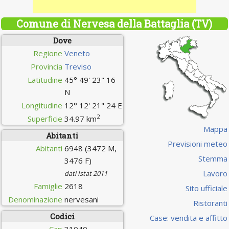
Comune di Nervesa della Battaglia (TV)
Dove
Regione
Veneto
Provincia
Treviso
Latitudine
45° 49' 23" 16
N
Longitudine
12° 12' 21" 24 E
2
Superficie
34.97 km
Mappa
Abitanti
Previsioni meteo
Abitanti
6948 (3472 M,
Stemma
3476 F)
Lavoro
dati Istat 2011
Famiglie
2618
Sito ufficiale
Denominazione
nervesani
Ristoranti
Codici
Case: vendita e affitto