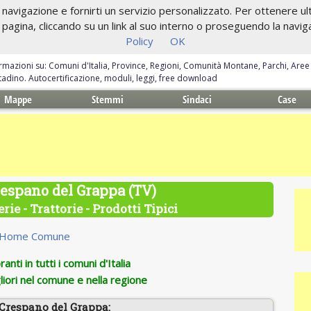
navigazione e fornirti un servizio personalizzato. Per ottenere ulte
gina, cliccando su un link al suo interno o proseguendo la navigazi
Policy
OK
ormazioni su: Comuni d'Italia, Province, Regioni, Comunità Montane, Parchi, Are
ittadino. Autocertificazione, moduli, leggi, free download
Mappe
Stemmi
Sindaci
Case
respano del Grappa (TV)
rie - Trattorie - Prodotti Tipici
Home Comune
anti in tutti i comuni d'Italia
iori nel comune e nella regione
 Crespano del Grappa: