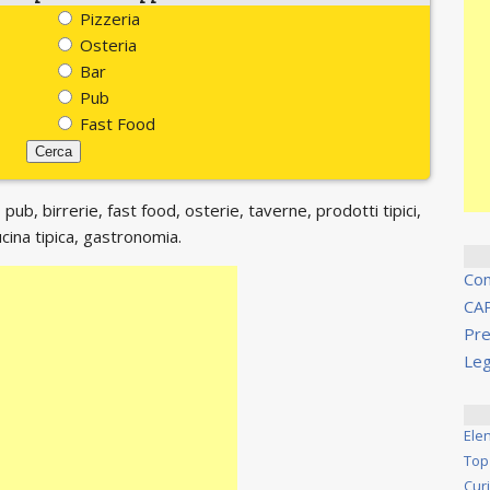
Pizzeria
Osteria
Bar
Pub
Fast Food
 pub, birrerie, fast food, osterie, taverne, prodotti tipici,
ucina tipica, gastronomia.
Co
CA
Pre
Leg
Ele
Top
Cur