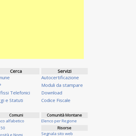
Cerca
Servizi
mune
Autocertificazione
P
Moduli da stampare
fissi Telefonici
Download
gi e Statuti
Codice Fiscale
Comuni
Comunità Montane
nco alfabetico
Elenco per Regione
 50
Risorse
Segnala sito web
iosità e Nomi