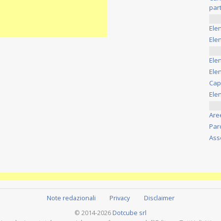
part
Ele
Elen
Ele
Elen
Cap
Ele
Are
Par
Ass
Note redazionali
Privacy
Disclaimer
© 2014-2026
Dotcube srl