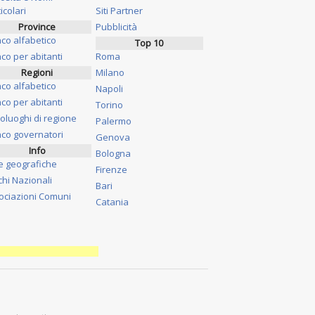
icolari
Siti Partner
Province
Pubblicità
nco alfabetico
Top 10
co per abitanti
Roma
Regioni
Milano
nco alfabetico
Napoli
co per abitanti
Torino
oluoghi di regione
Palermo
nco governatori
Genova
Info
Bologna
e geografiche
Firenze
chi Nazionali
Bari
ociazioni Comuni
Catania