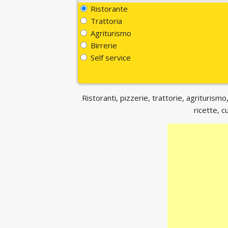
Ristorante
Trattoria
Agriturismo
Birrerie
Self service
Ristoranti, pizzerie, trattorie, agriturismo,
ricette, c