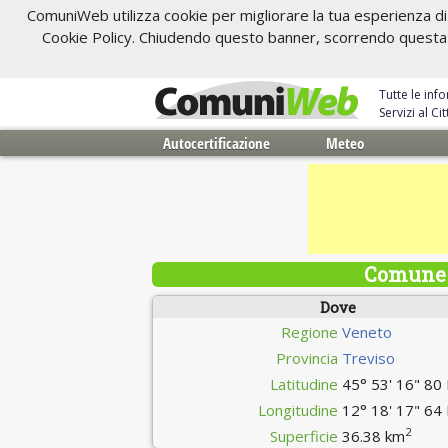
ComuniWeb utilizza cookie per migliorare la tua esperienza di 
Cookie Policy. Chiudendo questo banner, scorrendo questa pa
Tutte le inf
Servizi al C
Autocertificazione
Meteo
Comune 
Dove
Regione
Veneto
Provincia
Treviso
Latitudine
45° 53' 16" 80
Longitudine
12° 18' 17" 64
2
Superficie
36.38 km