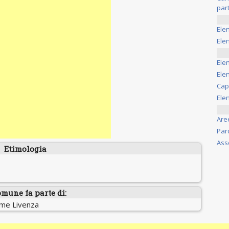
part
Ele
Elen
Ele
Elen
Cap
Ele
Are
Par
Ass
Etimologia
omune fa parte di:
ume Livenza