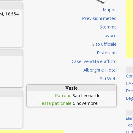
Mappa
M, 18654
Previsioni meteo
Stemma
Lavoro
Sito ufficiale
Ristoranti
Case: vendita e affitto
Alberghi e Hotel
Co
Siti Web
CA
Varie
Pre
Patrono
San Leonardo
Leg
Festa patronale
6 novembre
Ele
Top
Cur