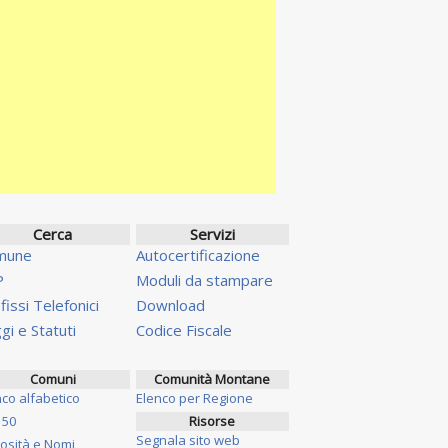
Cerca
Servizi
mune
Autocertificazione
P
Moduli da stampare
fissi Telefonici
Download
gi e Statuti
Codice Fiscale
Comuni
Comunità Montane
nco alfabetico
Elenco per Regione
 50
Risorse
Segnala sito web
iosità e Nomi