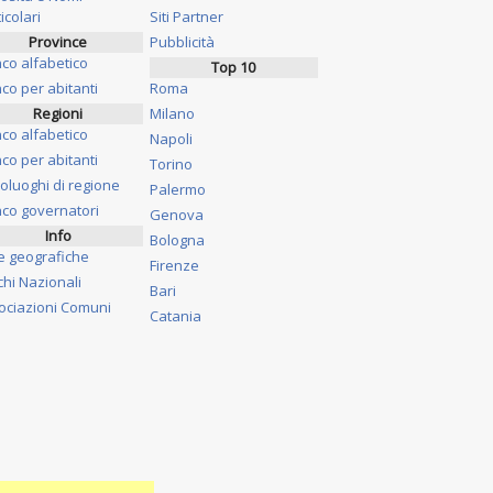
icolari
Siti Partner
Province
Pubblicità
nco alfabetico
Top 10
co per abitanti
Roma
Regioni
Milano
nco alfabetico
Napoli
co per abitanti
Torino
oluoghi di regione
Palermo
nco governatori
Genova
Info
Bologna
e geografiche
Firenze
chi Nazionali
Bari
ociazioni Comuni
Catania