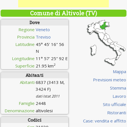
Comune di Altivole (TV)
Dove
Regione
Veneto
Provincia
Treviso
Latitudine
45° 45' 16" 56
N
Longitudine
11° 57' 25" 92 E
2
Superficie
21.95 km
Mappa
Abitanti
Previsioni meteo
Abitanti
6837 (3413 M,
Stemma
3424 F)
Lavoro
dati Istat 2011
Famiglie
2448
Sito ufficiale
Denominazione
altivolesi
Ristoranti
Codici
Case: vendita e affitto