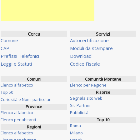
Cerca
Servizi
Comune
Autocertificazione
CAP
Moduli da stampare
Prefissi Telefonici
Download
Leggi e Statuti
Codice Fiscale
Comuni
Comunità Montane
Elenco alfabetico
Elenco per Regione
Top 50
Risorse
Segnala sito web
Curiosità e Nomi particolari
Siti Partner
Province
Elenco alfabetico
Pubblicità
Elenco per abitanti
Top 10
Roma
Regioni
Elenco alfabetico
Milano
Elenco per abitanti
Napoli