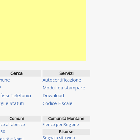
Cerca
Servizi
mune
Autocertificazione
P
Moduli da stampare
fissi Telefonici
Download
gi e Statuti
Codice Fiscale
Comuni
Comunità Montane
nco alfabetico
Elenco per Regione
 50
Risorse
Segnala sito web
iosità e Nomi