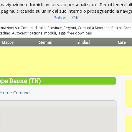
navigazione e fornirti un servizio personalizzato. Per ottenere ulte
gina, cliccando su un link al suo interno o proseguendo la navigazi
Policy
OK
ormazioni su: Comuni d'Italia, Province, Regioni, Comunità Montane, Parchi, Are
ittadino. Autocertificazione, moduli, leggi, free download
Mappe
Stemmi
Sindaci
Case
pa Daone (TN)
Home Comune