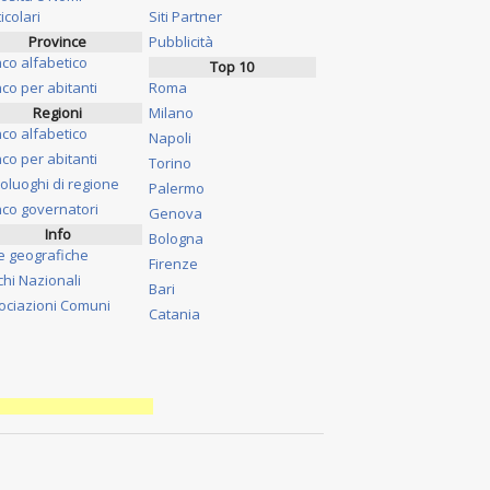
icolari
Siti Partner
Province
Pubblicità
nco alfabetico
Top 10
co per abitanti
Roma
Regioni
Milano
nco alfabetico
Napoli
co per abitanti
Torino
oluoghi di regione
Palermo
nco governatori
Genova
Info
Bologna
e geografiche
Firenze
chi Nazionali
Bari
ociazioni Comuni
Catania