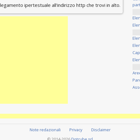
ollegamento ipertestuale all'indirizzo http che trovi in alto.
part
Ele
Elen
Ele
Elen
Cap
Ele
Are
Par
Ass
Note redazionali
Privacy
Disclaimer
© 2014-2026
Dotcube srl