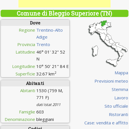
Comune di Bleggio Superiore (TN)
Dove
Regione
Trentino-Alto
Adige
Provincia
Trento
Latitudine
46° 01' 32" 52
N
Longitudine
10° 50' 21" 84 E
Mappa
2
Superficie
32.67 km
Previsioni meteo
Abitanti
Stemma
Abitanti
1530 (759 M,
771 F)
Lavoro
dati Istat 2011
Sito ufficiale
Famiglie
603
Ristoranti
Denominazione
bleggiani
Case: vendita e affitto
Codici