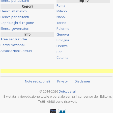
Elenco per abitanti
Top 10
Roma
Regioni
Elenco alfabetico
Milano
Elenco per abitanti
Napoli
Capoluoghi di regione
Torino
Elenco governatori
Palermo
Info
Genova
Aree geografiche
Bologna
Parchi Nazionali
Firenze
Associazioni Comuni
Bari
Catania
Note redazionali
Privacy
Disclaimer
© 2014-2026
Dotcube srl
È vietata la riproduzione totale o parziale senza il consenso dell'Editore.
Tutti i diritti sono riservati.