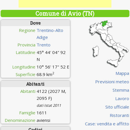
Comune di Avio (TN)
Dove
Regione
Trentino-Alto
Adige
Provincia
Trento
Latitudine
45° 44' 04" 92
N
Longitudine
10° 56' 17" 52 E
Mappa
2
Superficie
68.9 km
Previsioni meteo
Abitanti
Stemma
Abitanti
4122 (2027 M,
2095 F)
Lavoro
dati Istat 2011
Sito ufficiale
Famiglie
1611
Ristoranti
Denominazione
aviensi
Case: vendita e affitto
Codici