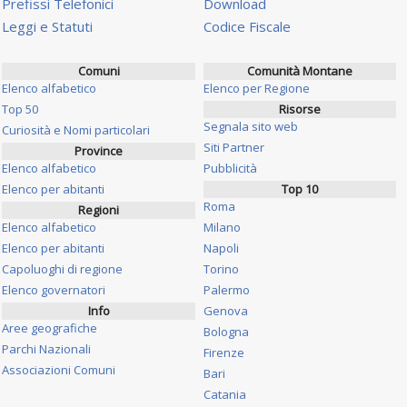
Prefissi Telefonici
Download
Leggi e Statuti
Codice Fiscale
Comuni
Comunità Montane
Elenco alfabetico
Elenco per Regione
Top 50
Risorse
Segnala sito web
Curiosità e Nomi particolari
Siti Partner
Province
Elenco alfabetico
Pubblicità
Elenco per abitanti
Top 10
Roma
Regioni
Elenco alfabetico
Milano
Elenco per abitanti
Napoli
Capoluoghi di regione
Torino
Elenco governatori
Palermo
Info
Genova
Aree geografiche
Bologna
Parchi Nazionali
Firenze
Associazioni Comuni
Bari
Catania