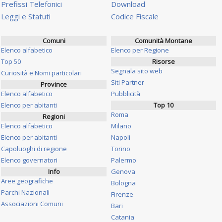
Prefissi Telefonici
Download
Leggi e Statuti
Codice Fiscale
Comuni
Comunità Montane
Elenco alfabetico
Elenco per Regione
Top 50
Risorse
Segnala sito web
Curiosità e Nomi particolari
Siti Partner
Province
Elenco alfabetico
Pubblicità
Elenco per abitanti
Top 10
Roma
Regioni
Elenco alfabetico
Milano
Elenco per abitanti
Napoli
Capoluoghi di regione
Torino
Elenco governatori
Palermo
Info
Genova
Aree geografiche
Bologna
Parchi Nazionali
Firenze
Associazioni Comuni
Bari
Catania