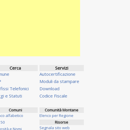
Cerca
Servizi
mune
Autocertificazione
P
Moduli da stampare
fissi Telefonici
Download
gi e Statuti
Codice Fiscale
Comuni
Comunità Montane
nco alfabetico
Elenco per Regione
 50
Risorse
Segnala sito web
iosità e Nomi