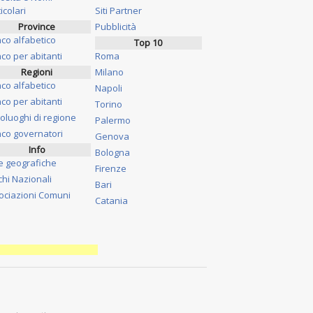
icolari
Siti Partner
Province
Pubblicità
nco alfabetico
Top 10
co per abitanti
Roma
Regioni
Milano
nco alfabetico
Napoli
co per abitanti
Torino
oluoghi di regione
Palermo
nco governatori
Genova
Info
Bologna
e geografiche
Firenze
chi Nazionali
Bari
ociazioni Comuni
Catania