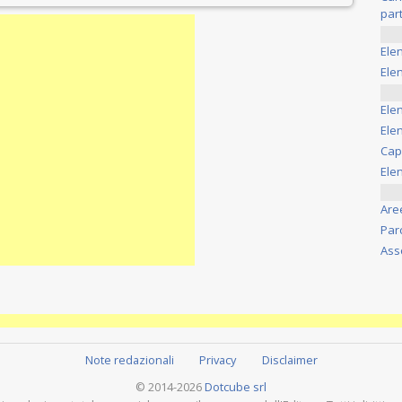
part
Ele
Elen
Ele
Elen
Cap
Ele
Are
Par
Ass
Note redazionali
Privacy
Disclaimer
© 2014-2026
Dotcube srl