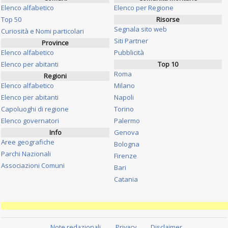
Elenco alfabetico
Elenco per Regione
Top 50
Risorse
Segnala sito web
Curiosità e Nomi particolari
Siti Partner
Province
Elenco alfabetico
Pubblicità
Elenco per abitanti
Top 10
Roma
Regioni
Elenco alfabetico
Milano
Elenco per abitanti
Napoli
Capoluoghi di regione
Torino
Elenco governatori
Palermo
Info
Genova
Aree geografiche
Bologna
Parchi Nazionali
Firenze
Associazioni Comuni
Bari
Catania
Note redazionali
Privacy
Disclaimer