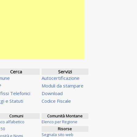
Cerca
Servizi
mune
Autocertificazione
P
Moduli da stampare
fissi Telefonici
Download
gi e Statuti
Codice Fiscale
Comuni
Comunità Montane
nco alfabetico
Elenco per Regione
 50
Risorse
Segnala sito web
iosità e Nomi