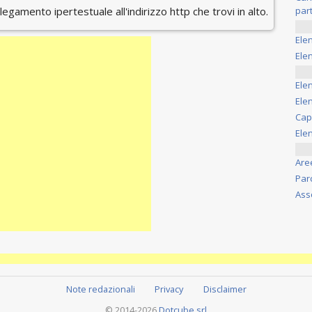
ollegamento ipertestuale all'indirizzo http che trovi in alto.
part
Ele
Elen
Ele
Elen
Cap
Ele
Are
Par
Ass
Note redazionali
Privacy
Disclaimer
© 2014-2026
Dotcube srl