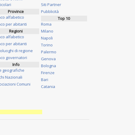
icolari
Siti Partner
Province
Pubblicità
nco alfabetico
Top 10
co per abitanti
Roma
Regioni
Milano
nco alfabetico
Napoli
co per abitanti
Torino
oluoghi di regione
Palermo
nco governatori
Genova
Info
Bologna
e geografiche
Firenze
chi Nazionali
Bari
ociazioni Comuni
Catania