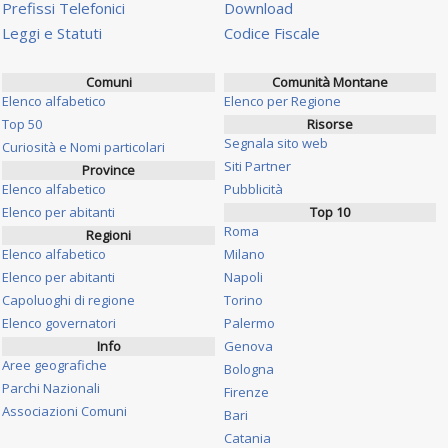
Prefissi Telefonici
Download
Leggi e Statuti
Codice Fiscale
Comuni
Comunità Montane
Elenco alfabetico
Elenco per Regione
Top 50
Risorse
Segnala sito web
Curiosità e Nomi particolari
Siti Partner
Province
Elenco alfabetico
Pubblicità
Elenco per abitanti
Top 10
Roma
Regioni
Elenco alfabetico
Milano
Elenco per abitanti
Napoli
Capoluoghi di regione
Torino
Elenco governatori
Palermo
Info
Genova
Aree geografiche
Bologna
Parchi Nazionali
Firenze
Associazioni Comuni
Bari
Catania