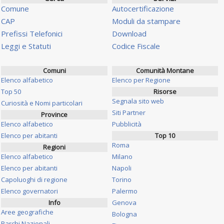
Comune
Autocertificazione
CAP
Moduli da stampare
Prefissi Telefonici
Download
Leggi e Statuti
Codice Fiscale
Comuni
Comunità Montane
Elenco alfabetico
Elenco per Regione
Top 50
Risorse
Segnala sito web
Curiosità e Nomi particolari
Siti Partner
Province
Elenco alfabetico
Pubblicità
Elenco per abitanti
Top 10
Roma
Regioni
Elenco alfabetico
Milano
Elenco per abitanti
Napoli
Capoluoghi di regione
Torino
Elenco governatori
Palermo
Info
Genova
Aree geografiche
Bologna
Parchi Nazionali