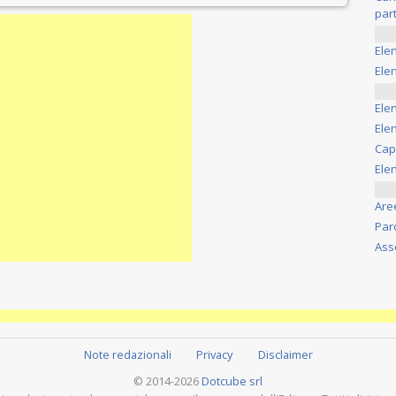
part
Ele
Elen
Ele
Elen
Cap
Ele
Are
Par
Ass
Note redazionali
Privacy
Disclaimer
© 2014-2026
Dotcube srl