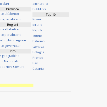
icolari
Siti Partner
Province
Pubblicità
nco alfabetico
Top 10
co per abitanti
Roma
Regioni
Milano
nco alfabetico
Napoli
co per abitanti
Torino
oluoghi di regione
Palermo
nco governatori
Genova
Info
Bologna
e geografiche
Firenze
chi Nazionali
Bari
ociazioni Comuni
Catania