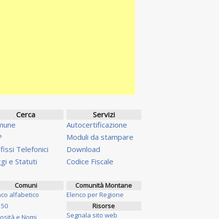
Cerca
Servizi
mune
Autocertificazione
P
Moduli da stampare
fissi Telefonici
Download
gi e Statuti
Codice Fiscale
Comuni
Comunità Montane
nco alfabetico
Elenco per Regione
 50
Risorse
Segnala sito web
iosità e Nomi