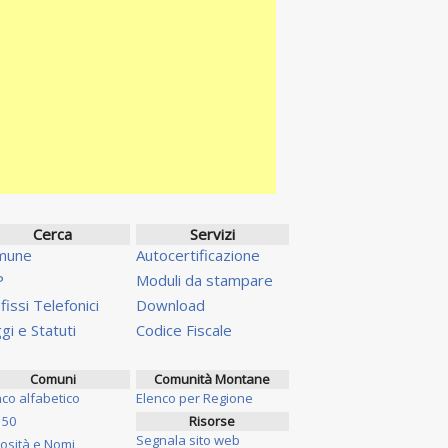
Cerca
Servizi
mune
Autocertificazione
P
Moduli da stampare
fissi Telefonici
Download
gi e Statuti
Codice Fiscale
Comuni
Comunità Montane
nco alfabetico
Elenco per Regione
 50
Risorse
Segnala sito web
iosità e Nomi