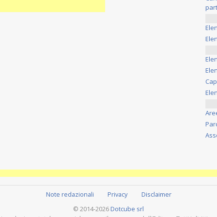
part
Ele
Elen
Ele
Elen
Cap
Ele
Are
Par
Ass
Note redazionali
Privacy
Disclaimer
© 2014-2026
Dotcube srl