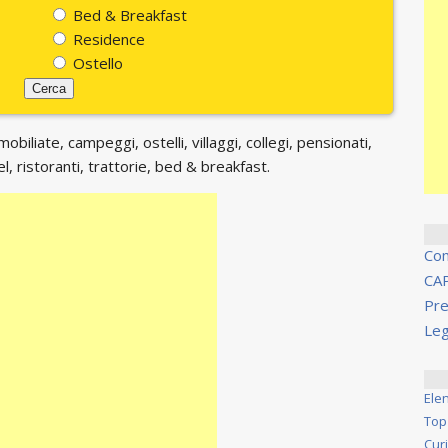
Bed & Breakfast
Residence
Ostello
biliate, campeggi, ostelli, villaggi, collegi, pensionati,
, ristoranti, trattorie, bed & breakfast.
Co
CA
Pre
Leg
Ele
Top
Cur