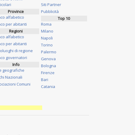
icolari
Siti Partner
Province
Pubblicità
nco alfabetico
Top 10
co per abitanti
Roma
Regioni
Milano
nco alfabetico
Napoli
co per abitanti
Torino
oluoghi di regione
Palermo
nco governatori
Genova
Info
Bologna
e geografiche
Firenze
chi Nazionali
Bari
ociazioni Comuni
Catania